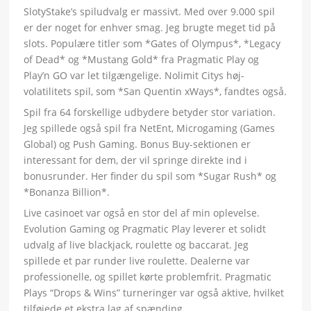
SlotyStake’s spiludvalg er massivt. Med over 9.000 spil
er der noget for enhver smag. Jeg brugte meget tid på
slots. Populære titler som *Gates of Olympus*, *Legacy
of Dead* og *Mustang Gold* fra Pragmatic Play og
Play’n GO var let tilgængelige. Nolimit Citys høj-
volatilitets spil, som *San Quentin xWays*, fandtes også.
Spil fra 64 forskellige udbydere betyder stor variation.
Jeg spillede også spil fra NetEnt, Microgaming (Games
Global) og Push Gaming. Bonus Buy-sektionen er
interessant for dem, der vil springe direkte ind i
bonusrunder. Her finder du spil som *Sugar Rush* og
*Bonanza Billion*.
Live casinoet var også en stor del af min oplevelse.
Evolution Gaming og Pragmatic Play leverer et solidt
udvalg af live blackjack, roulette og baccarat. Jeg
spillede et par runder live roulette. Dealerne var
professionelle, og spillet kørte problemfrit. Pragmatic
Plays “Drops & Wins” turneringer var også aktive, hvilket
tilføjede et ekstra lag af spænding.