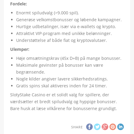
Fordele:
Enormt spiludvalg (>9.000 spil).
Generøse velkomstbonusser og løbende kampagner.
Hurtige udbetalinger, især via e-wallets og krypto.
Attraktivt VIP-program med unikke belønninger.
Understøttelse af både fiat og kryptovalutaer.
Ulemper:
Høje omsætningskrav (45x D+B) på mange bonusser.
Maksimale gevinster på bonusser kan være
begrænsende.
Nogle kilder angiver lavere sikkerhedsratings.
Gratis spins skal aktiveres inden for 24 timer.
SlotyStake Casino er et solidt valg for spillere, der
værdsætter et bredt spiludvalg og hyppige bonusser.
Bare husk at læse vilkårene for bonusserne grundigt.
SHARE