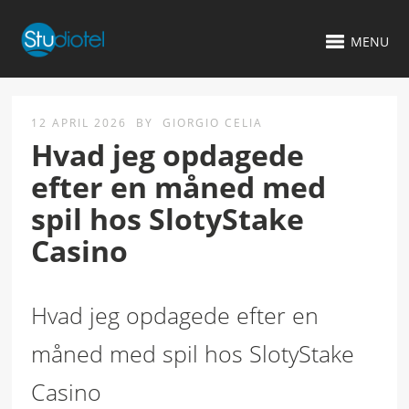
MENU
12 APRIL 2026
BY
GIORGIO CELIA
Hvad jeg opdagede
efter en måned med
spil hos SlotyStake
Casino
Hvad jeg opdagede efter en
måned med spil hos SlotyStake
Casino