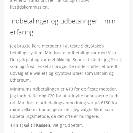
a Friend” funktion. Her får du op til 30%
livstidskommission.
Indbetalinger og udbetalinger – min
erfaring
Jeg brugte flere metoder til at teste SlotyStake’s
betalingssystem. Min første indbetaling var med Visa.
Den gik glat og var øjeblikkelig. Senere testede jeg Skrill,
som også var enkel at bruge. De understøtter et bredt
udvalg af e-wallets og kryptovalutaer som Bitcoin og
Ethereum.
Minimumsindbetalingen er €10 for de fleste metoder.
Jeg indbetalte dog €20 for at udnytte bonusserne fuldt
ud. Min første udbetalingsanmodning var på €150 fra
mine velkomstbonus-gevinster. Jeg valgte Skrill som
udbetalingsmetode, da det ofte er hurtigere.
Trin 1: Gå til Kassen.
Vælg “Udbetal”.