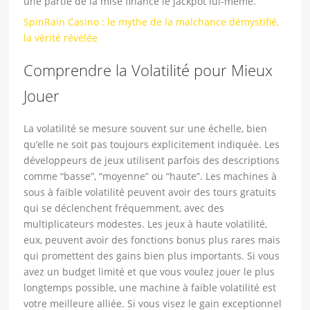
une partie de la mise finance le jackpot lui-même.
SpinRain Casino : le mythe de la malchance démystifié,
la vérité révélée
Comprendre la Volatilité pour Mieux
Jouer
La volatilité se mesure souvent sur une échelle, bien
qu’elle ne soit pas toujours explicitement indiquée. Les
développeurs de jeux utilisent parfois des descriptions
comme “basse”, “moyenne” ou “haute”. Les machines à
sous à faible volatilité peuvent avoir des tours gratuits
qui se déclenchent fréquemment, avec des
multiplicateurs modestes. Les jeux à haute volatilité,
eux, peuvent avoir des fonctions bonus plus rares mais
qui promettent des gains bien plus importants. Si vous
avez un budget limité et que vous voulez jouer le plus
longtemps possible, une machine à faible volatilité est
votre meilleure alliée. Si vous visez le gain exceptionnel