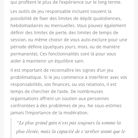
qui profitent le plus de l’expérience sur le long terme.
Les outils de jeu responsable incluent souvent la
possibilité de fixer des limites de dépôt quotidiennes,
hebdomadaires ou mensuelles. Vous pouvez également
définir des limites de perte, des limites de temps de
session, ou même choisir de vous auto-exclure pour une
période définie (quelques jours, mois, ou de manière
permanente). Ces fonctionnalités sont là pour vous
aider à maintenir un équilibre sain.
Il est important de reconnaître les signes d’un jeu
problématique. Si le jeu commence à interférer avec vos
responsabilités, vos finances, ou vos relations, il est
temps de chercher de l’aide. De nombreuses
organisations offrent un soutien aux personnes
confrontées à des problèmes de jeu. Ne sous-estimez
jamais l’importance de la modération.
“Le plus grand gain n’est pas toujours la somme la
plus élevée, mais la capacité de s’arrêter avant que le