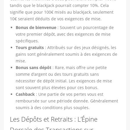
tandis que le blackjack pourrait compter 10%. Cela
signifie que pour 100€ misés au blackjack, seulement
10€ seraient déduits de vos exigences de mise.
Bonus de bienvenue
: Souvent un pourcentage de
votre premier dépôt, avec des exigences de mise
spécifiques.
Tours gratuits
: Attribués sur des jeux désignés, les
gains sont généralement soumis à des exigences de
mise.
Bonus sans dépôt
: Rare, mais offre une petite
somme d’argent ou des tours gratuits sans
nécessiter de dépôt initial. Les exigences de mise
sont souvent plus élevées pour ces bonus.
Cashback
: Une partie de vos pertes vous est
remboursée sur une période donnée. Généralement
soumis à des conditions plus souples.
Les Dépôts et Retraits : L’Épine
Dorsale des Transactions sur