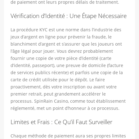
de paiement ont leurs propres délais de traitement.
Vérification d’Identité : Une Étape Nécessaire
La procédure KYC est une norme dans l’industrie des
jeux d’argent en ligne pour prévenir la fraude, le
blanchiment d’argent et s’assurer que les joueurs ont
l’âge légal pour jouer. Vous devrez probablement
fournir une copie de votre pièce d’identité (carte
d’identité, passeport), une preuve de domicile (facture
de services publics récente) et parfois une copie de la
carte de crédit utilisée pour le dépôt. Le faire
proactivement, dès votre inscription ou avant votre
premier retrait, peut grandement accélérer le
processus. SpinRain Casino, comme tout établissement
réglementé, met un point d’honneur à ce processus.
Limites et Frais : Ce Qu’il Faut Surveiller
Chaque méthode de paiement aura ses propres limites