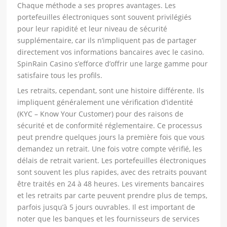
Chaque méthode a ses propres avantages. Les
portefeuilles électroniques sont souvent privilégiés
pour leur rapidité et leur niveau de sécurité
supplémentaire, car ils n’impliquent pas de partager
directement vos informations bancaires avec le casino.
SpinRain Casino s’efforce d’offrir une large gamme pour
satisfaire tous les profils.
Les retraits, cependant, sont une histoire différente. Ils
impliquent généralement une vérification d’identité
(KYC – Know Your Customer) pour des raisons de
sécurité et de conformité réglementaire. Ce processus
peut prendre quelques jours la première fois que vous
demandez un retrait. Une fois votre compte vérifié, les
délais de retrait varient. Les portefeuilles électroniques
sont souvent les plus rapides, avec des retraits pouvant
être traités en 24 à 48 heures. Les virements bancaires
et les retraits par carte peuvent prendre plus de temps,
parfois jusqu’à 5 jours ouvrables. Il est important de
noter que les banques et les fournisseurs de services