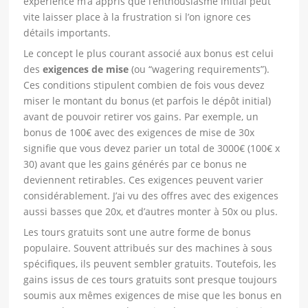
expérience m’a appris que l’enthousiasme initial peut
vite laisser place à la frustration si l’on ignore ces
détails importants.
Le concept le plus courant associé aux bonus est celui
des
exigences de mise
(ou “wagering requirements”).
Ces conditions stipulent combien de fois vous devez
miser le montant du bonus (et parfois le dépôt initial)
avant de pouvoir retirer vos gains. Par exemple, un
bonus de 100€ avec des exigences de mise de 30x
signifie que vous devez parier un total de 3000€ (100€ x
30) avant que les gains générés par ce bonus ne
deviennent retirables. Ces exigences peuvent varier
considérablement. J’ai vu des offres avec des exigences
aussi basses que 20x, et d’autres monter à 50x ou plus.
Les tours gratuits sont une autre forme de bonus
populaire. Souvent attribués sur des machines à sous
spécifiques, ils peuvent sembler gratuits. Toutefois, les
gains issus de ces tours gratuits sont presque toujours
soumis aux mêmes exigences de mise que les bonus en