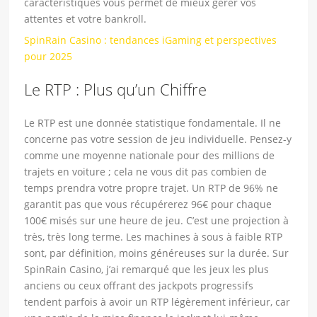
caractéristiques vous permet de mieux gérer vos
attentes et votre bankroll.
SpinRain Casino : tendances iGaming et perspectives
pour 2025
Le RTP : Plus qu’un Chiffre
Le RTP est une donnée statistique fondamentale. Il ne
concerne pas votre session de jeu individuelle. Pensez-y
comme une moyenne nationale pour des millions de
trajets en voiture ; cela ne vous dit pas combien de
temps prendra votre propre trajet. Un RTP de 96% ne
garantit pas que vous récupérerez 96€ pour chaque
100€ misés sur une heure de jeu. C’est une projection à
très, très long terme. Les machines à sous à faible RTP
sont, par définition, moins généreuses sur la durée. Sur
SpinRain Casino, j’ai remarqué que les jeux les plus
anciens ou ceux offrant des jackpots progressifs
tendent parfois à avoir un RTP légèrement inférieur, car