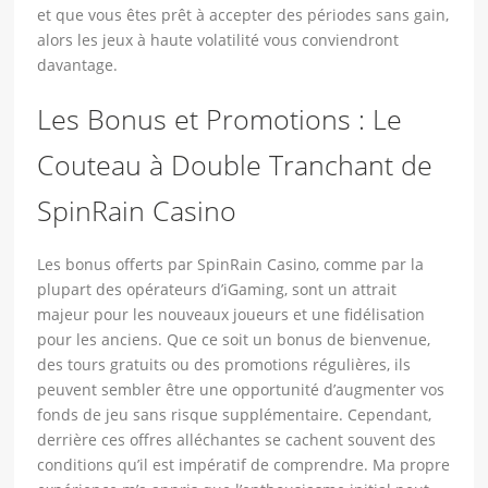
et que vous êtes prêt à accepter des périodes sans gain,
alors les jeux à haute volatilité vous conviendront
davantage.
Les Bonus et Promotions : Le
Couteau à Double Tranchant de
SpinRain Casino
Les bonus offerts par SpinRain Casino, comme par la
plupart des opérateurs d’iGaming, sont un attrait
majeur pour les nouveaux joueurs et une fidélisation
pour les anciens. Que ce soit un bonus de bienvenue,
des tours gratuits ou des promotions régulières, ils
peuvent sembler être une opportunité d’augmenter vos
fonds de jeu sans risque supplémentaire. Cependant,
derrière ces offres alléchantes se cachent souvent des
conditions qu’il est impératif de comprendre. Ma propre