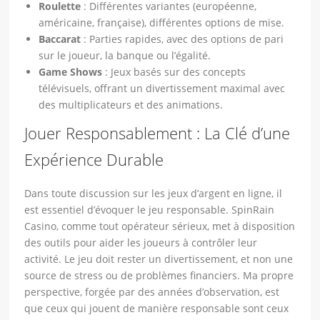
Roulette
: Différentes variantes (européenne,
américaine, française), différentes options de mise.
Baccarat
: Parties rapides, avec des options de pari
sur le joueur, la banque ou l’égalité.
Game Shows
: Jeux basés sur des concepts
télévisuels, offrant un divertissement maximal avec
des multiplicateurs et des animations.
Jouer Responsablement : La Clé d’une
Expérience Durable
Dans toute discussion sur les jeux d’argent en ligne, il
est essentiel d’évoquer le jeu responsable. SpinRain
Casino, comme tout opérateur sérieux, met à disposition
des outils pour aider les joueurs à contrôler leur
activité. Le jeu doit rester un divertissement, et non une
source de stress ou de problèmes financiers. Ma propre
perspective, forgée par des années d’observation, est
que ceux qui jouent de manière responsable sont ceux