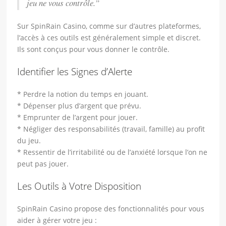
jeu ne vous contrôle.”
Sur SpinRain Casino, comme sur d’autres plateformes,
l’accès à ces outils est généralement simple et discret.
Ils sont conçus pour vous donner le contrôle.
Identifier les Signes d’Alerte
* Perdre la notion du temps en jouant.
* Dépenser plus d’argent que prévu.
* Emprunter de l’argent pour jouer.
* Négliger des responsabilités (travail, famille) au profit
du jeu.
* Ressentir de l’irritabilité ou de l’anxiété lorsque l’on ne
peut pas jouer.
Les Outils à Votre Disposition
SpinRain Casino propose des fonctionnalités pour vous
aider à gérer votre jeu :